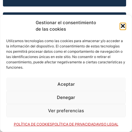
TEMPORADA 2011-12
Gestionar el consentimiento
de las cookies
Utilizamos tecnologías como las cookies para almacenar y/o acceder a
TEMPORADA 2011-12
la información del dispositivo. El consentimiento de estas tecnologías
nos permitirá procesar datos como el comportamiento de navegación o
las identificaciones únicas en este sitio. No consentir o retirar el
consentimiento, puede afectar negativamente a ciertas características y
funciones.
TEMPORADA 2011-12
Aceptar
TEMPORADA 2012-13
Denegar
Ver preferencias
TEMPORADA 2013-14
POLÍTICA DE COOKIES
POLÍTICA DE PRIVACIDAD
AVISO LEGAL