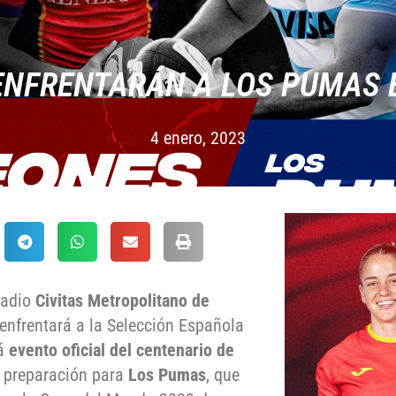
ENFRENTARÁN A LOS PUMAS 
4 enero, 2023
tadio
Civitas Metropolitano de
enfrentará a la Selección Española
rá
evento oficial del centenario de
e preparación para
Los Pumas
, que