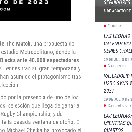
SEGUIDORES 
5 DE AGOSTO DE
Ferugby
LAS LEONAS
de The Match
, una propuesta del
CALENDARIO 
SERIES CHAL
 estadio Metropolitano, donde la
l Blacks ante 40.000 espectadores
.
29 DE JULIO DE 
Competicione
os Leones tras su gran temporada y
VALLADOLID 
e han asumido el protagonismo tras
HSBC SVNS 
elección.
2027
do por la presencia de uno de los
29 DE JULIO DE 
os, selección que llega de ganar a
Competicione
l Rugby Championship, y de
LAS LEONAS7
nte la pasada ventana de otoño. El
MIENTRAS QU
ano Michael Cheika ha provocado el
CUARTOS