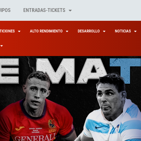
UIPOS
ENTRADAS-TICKETS
ICIONES
ALTO RENDIMIENTO
DESARROLLO
NOTICIAS