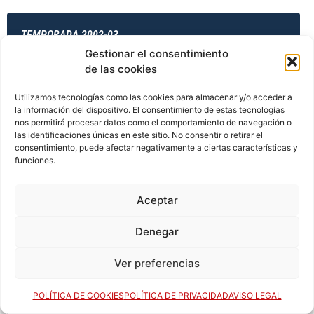
TEMPORADA 2002-03
Gestionar el consentimiento
de las cookies
TEMPORADA 2003-04
Utilizamos tecnologías como las cookies para almacenar y/o acceder a
la información del dispositivo. El consentimiento de estas tecnologías
nos permitirá procesar datos como el comportamiento de navegación o
las identificaciones únicas en este sitio. No consentir o retirar el
consentimiento, puede afectar negativamente a ciertas características y
TEMPORADA 2003-04
funciones.
Aceptar
TEMPORADA 2003-04
Denegar
Ver preferencias
TEMPORADA 2003-04
POLÍTICA DE COOKIES
POLÍTICA DE PRIVACIDAD
AVISO LEGAL