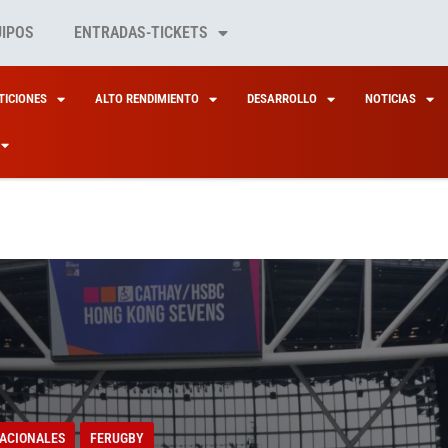
UIPOS
ENTRADAS-TICKETS
ICIONES
ALTO RENDIMIENTO
DESARROLLO
NOTICIAS
ACIONALES
FERUGBY
PROGRAMAS SELECCIONES NACIONALES
ACIONALES
FERUGBY
AINING CAMP DE LE
 MADRUGADA ARRAN
NAS7S EN MÁLAGA 
ACIONALES
FERUGBY