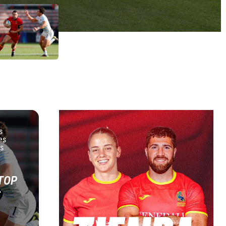
s
es
s
TOP
S