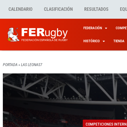
CALENDARIO
CLASIFICACIÓN
RESULTADOS
EQ
FEDERACIÓN
COMPET
HISTÓRICO
TIENDA
PORTADA
»
LAS LEONAS7
COMPETICIONES INTERN
COMPETICIONES INTERN
EL TR
ESTA
Y LEO
COMPETICIONES INTERN