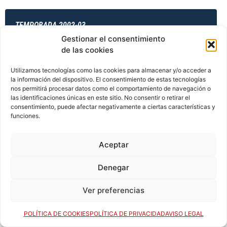
TEMPORADA 2002-03
Gestionar el consentimiento
de las cookies
TEMPORADA 2003-04
Utilizamos tecnologías como las cookies para almacenar y/o acceder a
la información del dispositivo. El consentimiento de estas tecnologías
nos permitirá procesar datos como el comportamiento de navegación o
las identificaciones únicas en este sitio. No consentir o retirar el
consentimiento, puede afectar negativamente a ciertas características y
TEMPORADA 2003-04
funciones.
Aceptar
TEMPORADA 2003-04
Denegar
Ver preferencias
TEMPORADA 2003-04
POLÍTICA DE COOKIES
POLÍTICA DE PRIVACIDAD
AVISO LEGAL