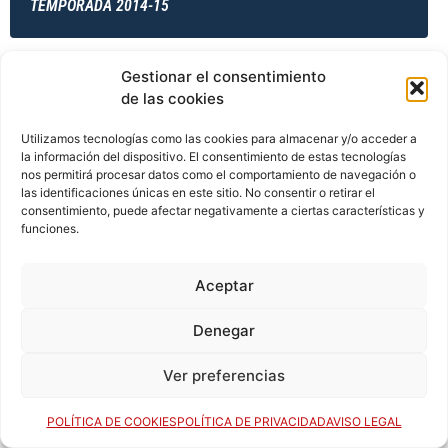
TEMPORADA 2014-15
Gestionar el consentimiento
TEMPORADA 2014-15
de las cookies
Utilizamos tecnologías como las cookies para almacenar y/o acceder a
la información del dispositivo. El consentimiento de estas tecnologías
TEMPORADA 2014-15
nos permitirá procesar datos como el comportamiento de navegación o
las identificaciones únicas en este sitio. No consentir o retirar el
consentimiento, puede afectar negativamente a ciertas características y
funciones.
TEMPORADA 2015-16
Aceptar
Denegar
TEMPORADA 2015-16
Ver preferencias
POLÍTICA DE COOKIES
POLÍTICA DE PRIVACIDAD
AVISO LEGAL
TEMPORADA 2015-16