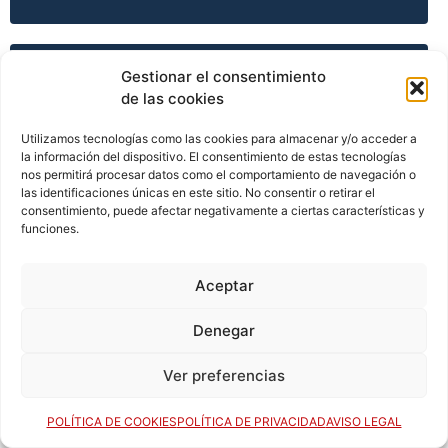
TEMPORADA 2005-06
Gestionar el consentimiento
de las cookies
Utilizamos tecnologías como las cookies para almacenar y/o acceder a
la información del dispositivo. El consentimiento de estas tecnologías
TEMPORADA 2005-06
nos permitirá procesar datos como el comportamiento de navegación o
las identificaciones únicas en este sitio. No consentir o retirar el
consentimiento, puede afectar negativamente a ciertas características y
funciones.
TEMPORADA 2005-06
Aceptar
TEMPORADA 2006-07
Denegar
Ver preferencias
TEMPORADA 2006-07
POLÍTICA DE COOKIES
POLÍTICA DE PRIVACIDAD
AVISO LEGAL