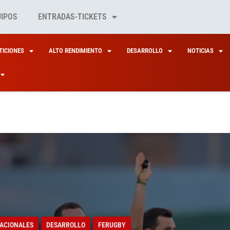
UIPOS
ENTRADAS-TICKETS
ICIONES
ALTO RENDIMIENTO
DESARROLLO
NOTICIAS
ACIONALES
DESARROLLO
FERUGBY
RBITROS ESPAÑOLES
MANTIENE SU
ACIONALES
DESARROLLO
FERUGBY