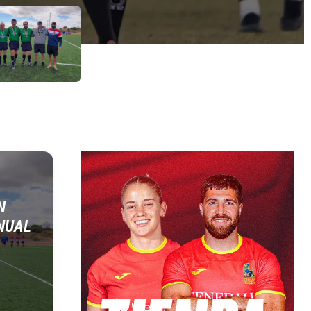
N
NUAL