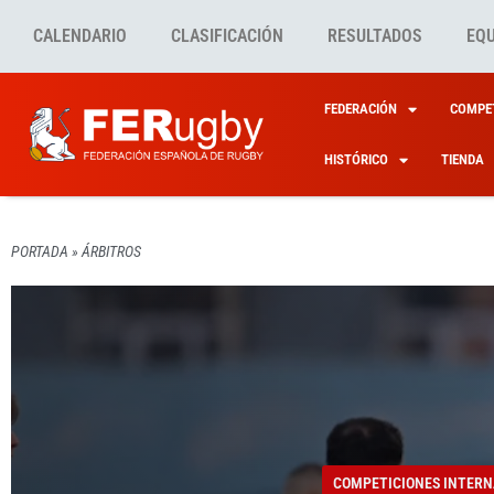
CALENDARIO
CLASIFICACIÓN
RESULTADOS
EQ
FEDERACIÓN
COMPET
HISTÓRICO
TIENDA
PORTADA
»
ÁRBITROS
COMPETICIONES INTERN
FERUGBY
OTRAS
LOS Á
LEÓN 
COMPETICIONES INTERN