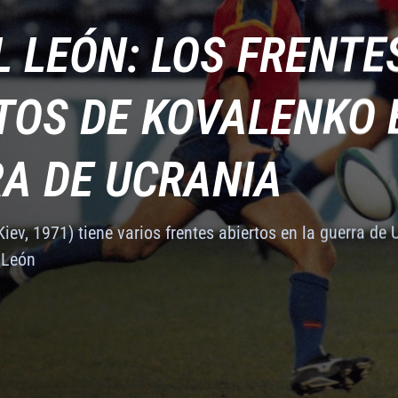
TOS DE KOVALENKO 
L LEÓN: LOS FRENTE
A DE UCRANIA
TOS DE KOVALENKO 
L LEÓN: LOS FRENTE
iev, 1971) tiene varios frentes abiertos en la guerra de U
A DE UCRANIA
 León
TOS DE KOVALENKO 
iev, 1971) tiene varios frentes abiertos en la guerra de U
A DE UCRANIA
 León
iev, 1971) tiene varios frentes abiertos en la guerra de U
 León