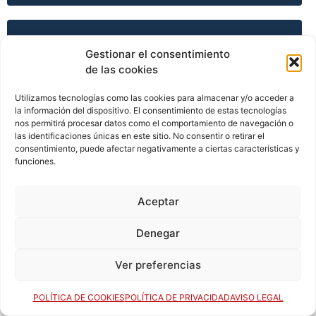
TEMPORADA 2003-04
Gestionar el consentimiento
de las cookies
Utilizamos tecnologías como las cookies para almacenar y/o acceder a
TEMPORADA 2003-04
la información del dispositivo. El consentimiento de estas tecnologías
nos permitirá procesar datos como el comportamiento de navegación o
las identificaciones únicas en este sitio. No consentir o retirar el
consentimiento, puede afectar negativamente a ciertas características y
TEMPORADA 2003-04
funciones.
Aceptar
TEMPORADA 2003-04
Denegar
Ver preferencias
TEMPORADA 2004-05
POLÍTICA DE COOKIES
POLÍTICA DE PRIVACIDAD
AVISO LEGAL