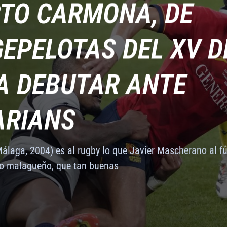
TO CARMONA, DE
A DEBUTAR ANTE
EPELOTAS DEL XV D
TO CARMONA, DE
ACIONALES
FERUGBY
ARIANS
A DEBUTAR ANTE
EPELOTAS DEL XV D
laga, 2004) es al rugby lo que Javier Mascherano al fút
ARIANS
o malagueño, que tan buenas
A DEBUTAR ANTE
laga, 2004) es al rugby lo que Javier Mascherano al fút
ARIANS
o malagueño, que tan buenas
laga, 2004) es al rugby lo que Javier Mascherano al fút
o malagueño, que tan buenas