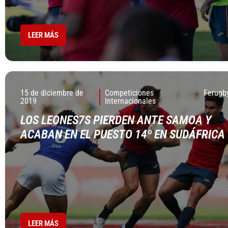
LEER MÁS
15 de diciembre de
Competiciones
Ferugb
2019
Internacionales
LOS LEONES7S PIERDEN ANTE SAMOA Y
ACABAN EN EL PUESTO 14º EN SUDÁFRICA
LEER MÁS