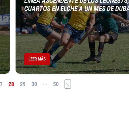
LÍNEA ASCENDENTE DE LOS LEONES7S,
CUARTOS EN ELCHE A UN MES DE DUBÁ
LEER MÁS
...
7
28
29
30
50