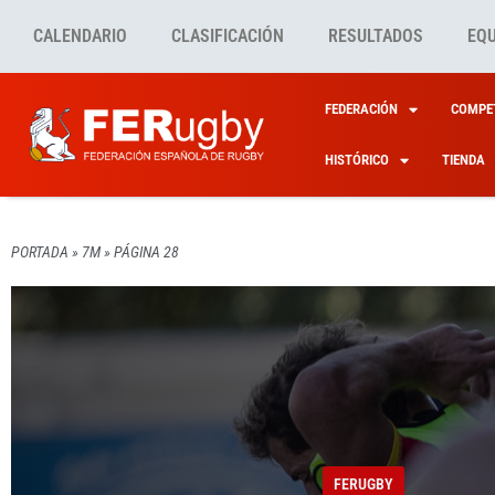
CALENDARIO
CLASIFICACIÓN
RESULTADOS
EQ
FEDERACIÓN
COMPET
HISTÓRICO
TIENDA
PORTADA
»
7M
»
PÁGINA 28
COMPETICIONES INTERN
CONVOCATORIAS
CONVOCATORIAS
COMPETICIONES INTERN
FE
FE
FERUGBY
LAS L
LISTA
CONCE
LÍNEA
«PABL
FERUGBY