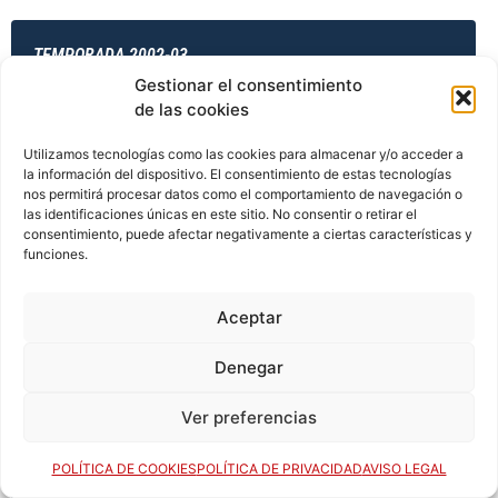
TEMPORADA 2002-03
Gestionar el consentimiento
de las cookies
TEMPORADA 2003-04
Utilizamos tecnologías como las cookies para almacenar y/o acceder a
la información del dispositivo. El consentimiento de estas tecnologías
nos permitirá procesar datos como el comportamiento de navegación o
las identificaciones únicas en este sitio. No consentir o retirar el
consentimiento, puede afectar negativamente a ciertas características y
TEMPORADA 2003-04
funciones.
Aceptar
TEMPORADA 2003-04
Denegar
Ver preferencias
TEMPORADA 2003-04
POLÍTICA DE COOKIES
POLÍTICA DE PRIVACIDAD
AVISO LEGAL