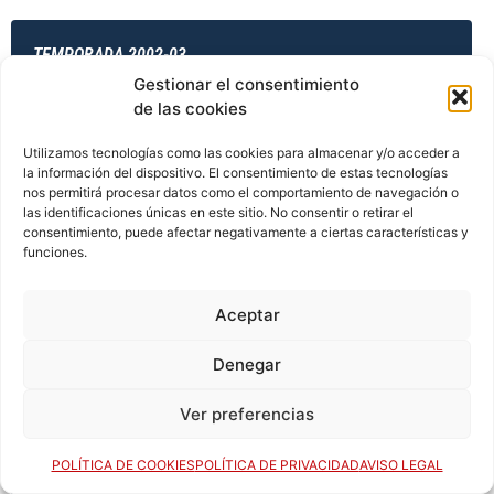
TEMPORADA 2002-03
Gestionar el consentimiento
de las cookies
TEMPORADA 2003-04
Utilizamos tecnologías como las cookies para almacenar y/o acceder a
la información del dispositivo. El consentimiento de estas tecnologías
nos permitirá procesar datos como el comportamiento de navegación o
las identificaciones únicas en este sitio. No consentir o retirar el
consentimiento, puede afectar negativamente a ciertas características y
TEMPORADA 2003-04
funciones.
Aceptar
TEMPORADA 2003-04
Denegar
Ver preferencias
TEMPORADA 2003-04
POLÍTICA DE COOKIES
POLÍTICA DE PRIVACIDAD
AVISO LEGAL