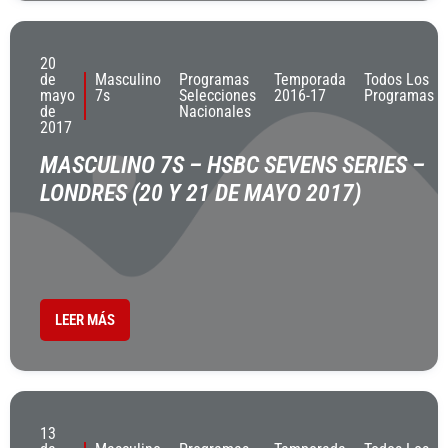
20
de
Masculino
Programas
Temporada
Todos Los
mayo
7s
Selecciones
2016-17
Programas
de
Nacionales
2017
MASCULINO 7S – HSBC SEVENS SERIES –
LONDRES (20 Y 21 DE MAYO 2017)
LEER MÁS
13