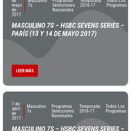
de
Masculino
Programas
Temporada
Todos Los
mayo
7s
Selecciones
2016-17
Programas
de
Nacionales
2017
MASCULINO 7S – HSBC SEVENS SERIES –
PARÍS (13 Y 14 DE MAYO 2017)
LEER MÁS
7 de
Masculino
Programas
Temporada
Todos Los
abril
7s
Selecciones
2016-17
Programas
de
Nacionales
2017
MASCULINO 7S – HSBC SEVENS SERIES –