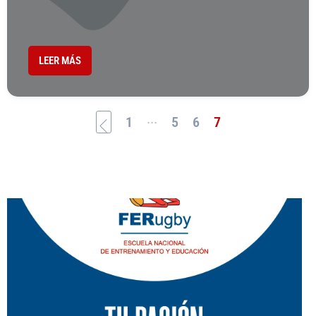
LEER MÁS
...
1
5
6
7