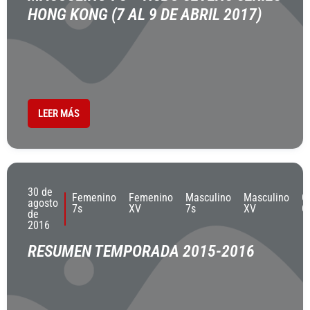
HONG KONG (7 AL 9 DE ABRIL 2017)
LEER MÁS
30 de
Femenino
Femenino
Masculino
Masculino
O
agosto
7s
XV
7s
XV
C
de
2016
RESUMEN TEMPORADA 2015-2016