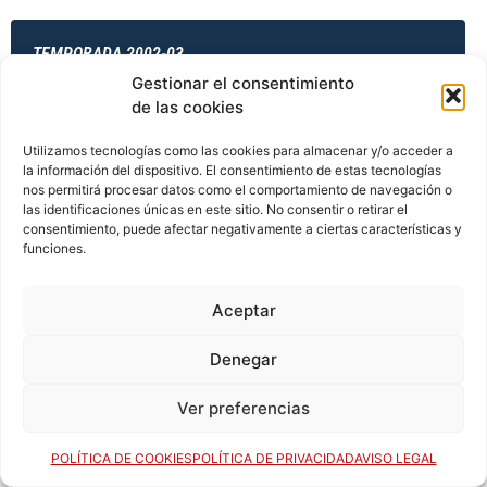
TEMPORADA 2002-03
Gestionar el consentimiento
de las cookies
TEMPORADA 2003-04
Utilizamos tecnologías como las cookies para almacenar y/o acceder a
la información del dispositivo. El consentimiento de estas tecnologías
nos permitirá procesar datos como el comportamiento de navegación o
las identificaciones únicas en este sitio. No consentir o retirar el
consentimiento, puede afectar negativamente a ciertas características y
TEMPORADA 2003-04
funciones.
Aceptar
TEMPORADA 2003-04
Denegar
Ver preferencias
TEMPORADA 2003-04
POLÍTICA DE COOKIES
POLÍTICA DE PRIVACIDAD
AVISO LEGAL