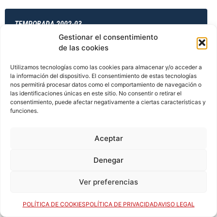
TEMPORADA 2002-03
Gestionar el consentimiento
de las cookies
TEMPORADA 2003-04
Utilizamos tecnologías como las cookies para almacenar y/o acceder a
la información del dispositivo. El consentimiento de estas tecnologías
nos permitirá procesar datos como el comportamiento de navegación o
las identificaciones únicas en este sitio. No consentir o retirar el
consentimiento, puede afectar negativamente a ciertas características y
TEMPORADA 2003-04
funciones.
Aceptar
TEMPORADA 2003-04
Denegar
Ver preferencias
TEMPORADA 2003-04
POLÍTICA DE COOKIES
POLÍTICA DE PRIVACIDAD
AVISO LEGAL