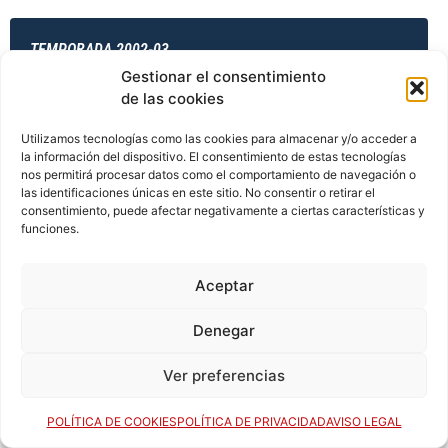
TEMPORADA 2002-03
Gestionar el consentimiento
de las cookies
TEMPORADA 2003-04
Utilizamos tecnologías como las cookies para almacenar y/o acceder a
la información del dispositivo. El consentimiento de estas tecnologías
nos permitirá procesar datos como el comportamiento de navegación o
las identificaciones únicas en este sitio. No consentir o retirar el
consentimiento, puede afectar negativamente a ciertas características y
TEMPORADA 2003-04
funciones.
Aceptar
TEMPORADA 2003-04
Denegar
Ver preferencias
TEMPORADA 2003-04
POLÍTICA DE COOKIES
POLÍTICA DE PRIVACIDAD
AVISO LEGAL