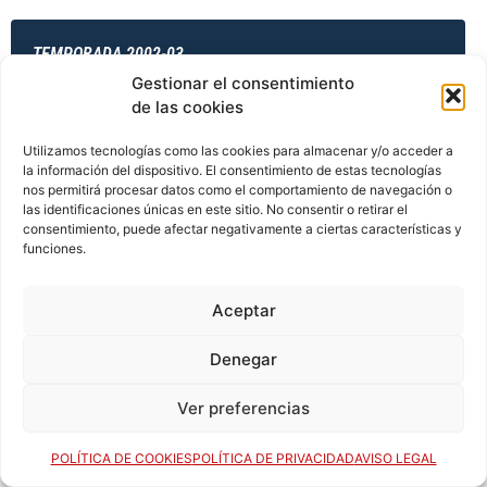
TEMPORADA 2002-03
Gestionar el consentimiento
de las cookies
TEMPORADA 2003-04
Utilizamos tecnologías como las cookies para almacenar y/o acceder a
la información del dispositivo. El consentimiento de estas tecnologías
nos permitirá procesar datos como el comportamiento de navegación o
las identificaciones únicas en este sitio. No consentir o retirar el
consentimiento, puede afectar negativamente a ciertas características y
TEMPORADA 2003-04
funciones.
Aceptar
TEMPORADA 2003-04
Denegar
Ver preferencias
TEMPORADA 2003-04
POLÍTICA DE COOKIES
POLÍTICA DE PRIVACIDAD
AVISO LEGAL