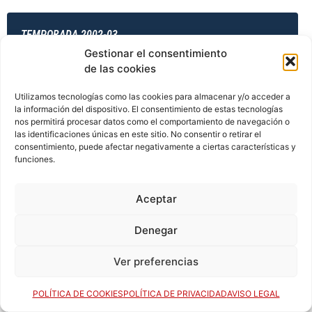
TEMPORADA 2002-03
Gestionar el consentimiento
de las cookies
TEMPORADA 2003-04
Utilizamos tecnologías como las cookies para almacenar y/o acceder a
la información del dispositivo. El consentimiento de estas tecnologías
nos permitirá procesar datos como el comportamiento de navegación o
las identificaciones únicas en este sitio. No consentir o retirar el
consentimiento, puede afectar negativamente a ciertas características y
TEMPORADA 2003-04
funciones.
Aceptar
TEMPORADA 2003-04
Denegar
Ver preferencias
TEMPORADA 2003-04
POLÍTICA DE COOKIES
POLÍTICA DE PRIVACIDAD
AVISO LEGAL