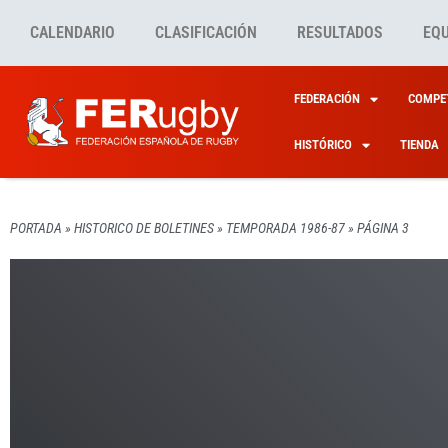
CALENDARIO
CLASIFICACIÓN
RESULTADOS
EQ
FEDERACIÓN
COMPET
HISTÓRICO
TIENDA
PORTADA
»
HISTORICO DE BOLETINES
»
TEMPORADA 1986-87
»
PÁGINA 3
TEMPORADA 1986-87
HISTORICO DE BOLETINE
HISTORICO DE BOLETINE
HISTORICO DE BOLETINE