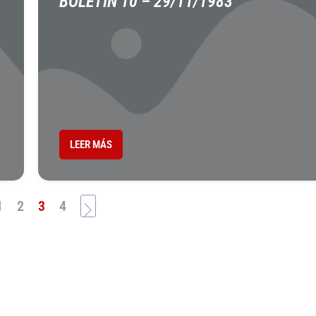
BOLETÍN 10 – 29/11/1983
LEER MÁS
1
2
3
4