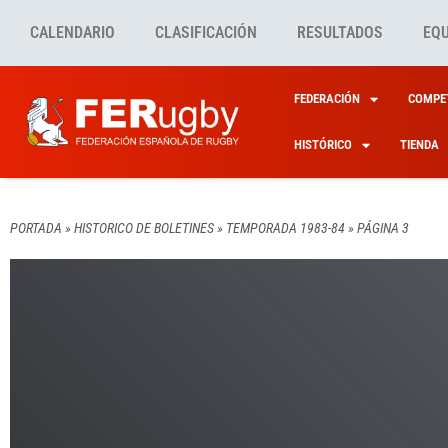
CALENDARIO
CLASIFICACIÓN
RESULTADOS
EQ
FEDERACIÓN
COMPET
HISTÓRICO
TIENDA
PORTADA
»
HISTORICO DE BOLETINES
»
TEMPORADA 1983-84
»
PÁGINA 3
HISTORICO DE BOLETINE
HISTORICO DE BOLETINE
HISTORICO DE BOLETINE
HISTORICO DE BOLETINE