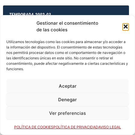
TEMPORADA 2002-03
Gestionar el consentimiento
de las cookies
TEMPORADA 2003-04
Utilizamos tecnologías como las cookies para almacenar y/o acceder a
la información del dispositivo. El consentimiento de estas tecnologías
nos permitirá procesar datos como el comportamiento de navegación o
las identificaciones únicas en este sitio. No consentir o retirar el
consentimiento, puede afectar negativamente a ciertas características y
TEMPORADA 2003-04
funciones.
Aceptar
TEMPORADA 2003-04
Denegar
Ver preferencias
TEMPORADA 2003-04
POLÍTICA DE COOKIES
POLÍTICA DE PRIVACIDAD
AVISO LEGAL