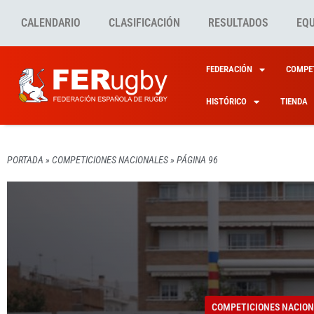
CALENDARIO
CLASIFICACIÓN
RESULTADOS
EQ
FEDERACIÓN
COMPET
HISTÓRICO
TIENDA
PORTADA
»
COMPETICIONES NACIONALES
»
PÁGINA 96
COMPETICIONES NACION
COMPETICIONES NACION
COMPETICIONES NACION
COMPETICIONES NACION
COMPETICIONES NACION
LIGA 
CULLE
CANCE
CISNE
DHB: 
COMPETICIONES NACION