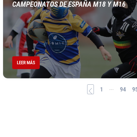
CAMPEONATOS DE ESPAÑA M18 Y M16
LEER MÁS
...
1
94
9