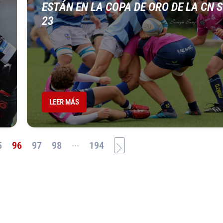
ESTÁN EN LA COPA DE ORO DE LA CN 
23
LEER MÁS
...
5
96
97
98
194