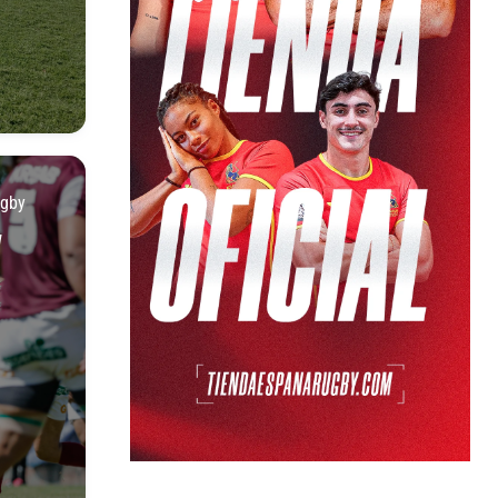
ugby
N