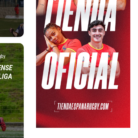
gby
ENSE
LIGA