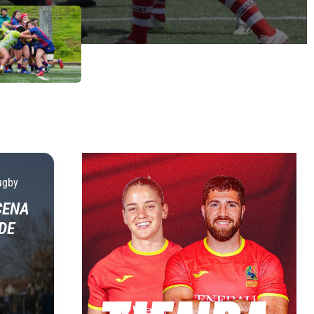
ugby
CENA
DE