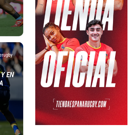
erugby
 Y EN
A