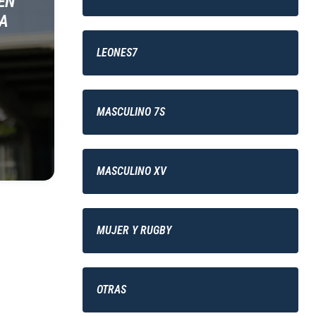
EN
LA
LEONES7
MASCULINO 7S
MASCULINO XV
MUJER Y RUGBY
OTRAS