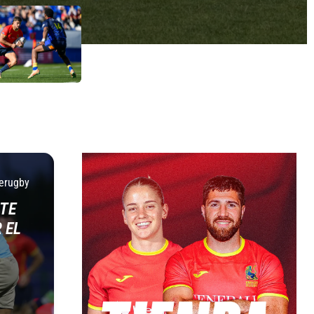
erugby
TE
 EL