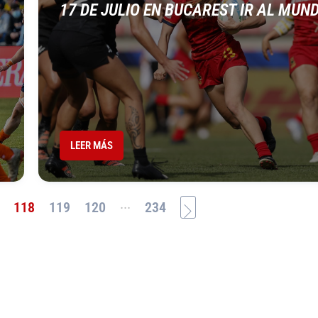
17 DE JULIO EN BUCAREST IR AL MUN
LEER MÁS
...
118
119
120
234