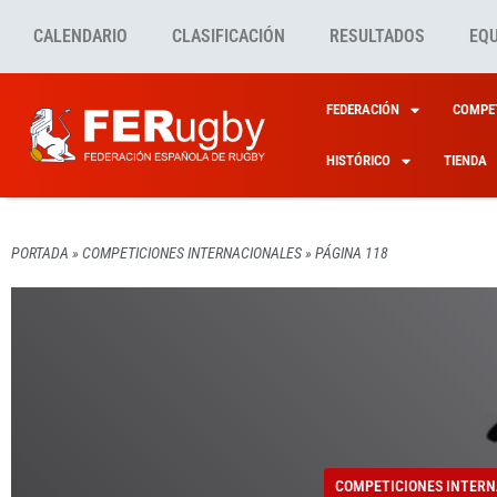
CALENDARIO
CLASIFICACIÓN
RESULTADOS
EQ
FEDERACIÓN
COMPET
HISTÓRICO
TIENDA
PORTADA
»
COMPETICIONES INTERNACIONALES
»
PÁGINA 118
COMPETICIONES INTERN
COMPETICIONES INTERN
COMPETICIONES INTERN
COMPETICIONES INTERN
COMPETICIONES INTERN
EMERG
LEONA
A LA 
LEONA
REGRE
PREPA