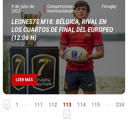
9 de julio de
Competiciones
Ferugby
2022
Internacionales
LEONES7S M18: BÉLGICA, RIVAL EN
LOS CUARTOS DE FINAL DEL EUROPEO
(12:06 H)
LEER MÁS
...
...
1
111
112
113
114
115
234