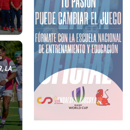
vo
R, LA