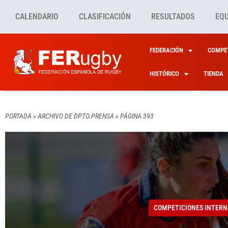
CALENDARIO
CLASIFICACIÓN
RESULTADOS
EQ
FEDERACIÓN
COMPET
HISTÓRICO
TIENDA
PORTADA
»
ARCHIVO DE DPTO.PRENSA
»
PÁGINA 393
COMPETICIONES NACION
COMPETICIONES INTERN
FERUGBY
COMPETICIONES NACION
COMPETICIONES INTERN
MUJER Y R
INDEP
23 LE
ÉXITO
SANSE
SÉPTI
PRIME
COMPETICIONES INTERN