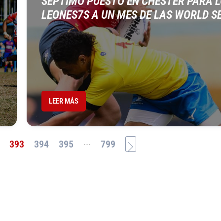
SÉPTIMO PUESTO EN CHESTER PARA 
LEONES7S A UN MES DE LAS WORLD S
LEER MÁS
...
393
394
395
799