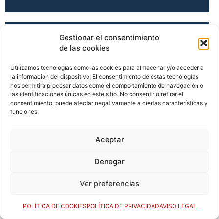
TEMPORADA 2015-16
Gestionar el consentimiento
de las cookies
Utilizamos tecnologías como las cookies para almacenar y/o acceder a
la información del dispositivo. El consentimiento de estas tecnologías
TEMPORADA 2015-16
nos permitirá procesar datos como el comportamiento de navegación o
las identificaciones únicas en este sitio. No consentir o retirar el
consentimiento, puede afectar negativamente a ciertas características y
funciones.
TEMPORADA 2015-16
Aceptar
TEMPORADA 2015-16
Denegar
Ver preferencias
TEMPORADA 2016-17
POLÍTICA DE COOKIES
POLÍTICA DE PRIVACIDAD
AVISO LEGAL