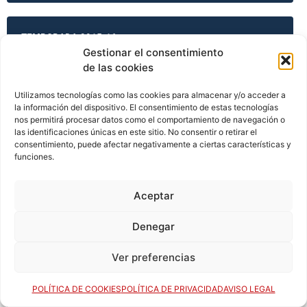
TEMPORADA 2015-16
Gestionar el consentimiento
de las cookies
TEMPORADA 2015-16
Utilizamos tecnologías como las cookies para almacenar y/o acceder a
la información del dispositivo. El consentimiento de estas tecnologías
nos permitirá procesar datos como el comportamiento de navegación o
las identificaciones únicas en este sitio. No consentir o retirar el
consentimiento, puede afectar negativamente a ciertas características y
TEMPORADA 2015-16
funciones.
Aceptar
TEMPORADA 2015-16
Denegar
Ver preferencias
TEMPORADA 2016-17
POLÍTICA DE COOKIES
POLÍTICA DE PRIVACIDAD
AVISO LEGAL