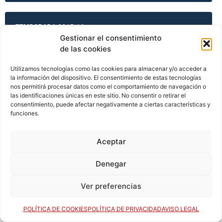
TEMPORADA 2015-16
Gestionar el consentimiento
de las cookies
TEMPORADA 2015-16
Utilizamos tecnologías como las cookies para almacenar y/o acceder a
la información del dispositivo. El consentimiento de estas tecnologías
nos permitirá procesar datos como el comportamiento de navegación o
las identificaciones únicas en este sitio. No consentir o retirar el
consentimiento, puede afectar negativamente a ciertas características y
TEMPORADA 2015-16
funciones.
Aceptar
TEMPORADA 2015-16
Denegar
Ver preferencias
TEMPORADA 2016-17
POLÍTICA DE COOKIES
POLÍTICA DE PRIVACIDAD
AVISO LEGAL