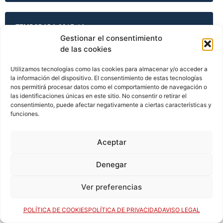
TEMPORADA 2015-16
Gestionar el consentimiento
de las cookies
TEMPORADA 2015-16
Utilizamos tecnologías como las cookies para almacenar y/o acceder a
la información del dispositivo. El consentimiento de estas tecnologías
nos permitirá procesar datos como el comportamiento de navegación o
las identificaciones únicas en este sitio. No consentir o retirar el
consentimiento, puede afectar negativamente a ciertas características y
TEMPORADA 2015-16
funciones.
Aceptar
TEMPORADA 2015-16
Denegar
Ver preferencias
TEMPORADA 2016-17
POLÍTICA DE COOKIES
POLÍTICA DE PRIVACIDAD
AVISO LEGAL