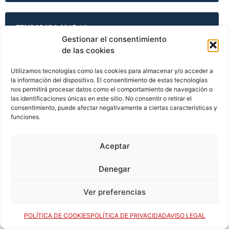
TEMPORADA 2015-16
Gestionar el consentimiento
de las cookies
TEMPORADA 2015-16
Utilizamos tecnologías como las cookies para almacenar y/o acceder a
la información del dispositivo. El consentimiento de estas tecnologías
nos permitirá procesar datos como el comportamiento de navegación o
las identificaciones únicas en este sitio. No consentir o retirar el
consentimiento, puede afectar negativamente a ciertas características y
TEMPORADA 2015-16
funciones.
Aceptar
TEMPORADA 2015-16
Denegar
Ver preferencias
TEMPORADA 2016-17
POLÍTICA DE COOKIES
POLÍTICA DE PRIVACIDAD
AVISO LEGAL