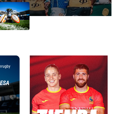
erugby
NESA