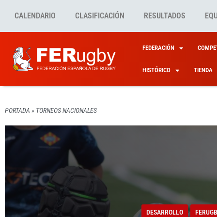
CALENDARIO
CLASIFICACIÓN
RESULTADOS
EQ
FEDERACIÓN
COMPET
HISTÓRICO
TIENDA
PORTADA
»
TORNEOS NACIONALES
DESARROLLO
FERUG
CAMPE
DESARROLLO
FERUG