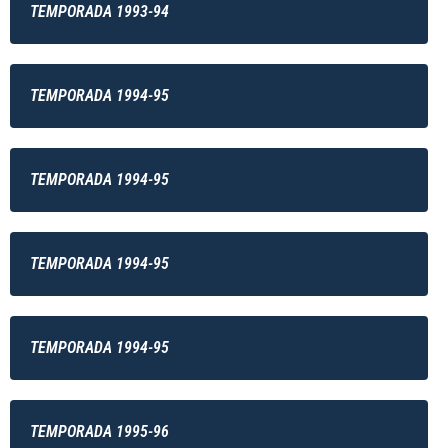
TEMPORADA 1993-94
TEMPORADA 1994-95
TEMPORADA 1994-95
TEMPORADA 1994-95
TEMPORADA 1994-95
TEMPORADA 1995-96