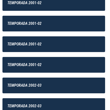
TEMPORADA 2001-02
TEMPORADA 2001-02
TEMPORADA 2001-02
TEMPORADA 2001-02
TEMPORADA 2002-03
TEMPORADA 2002-03