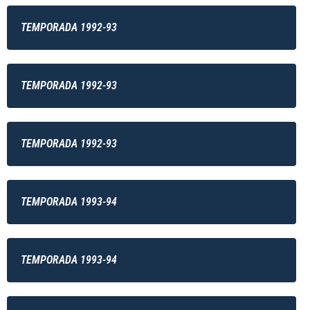
TEMPORADA 1992-93
TEMPORADA 1992-93
TEMPORADA 1992-93
TEMPORADA 1993-94
TEMPORADA 1993-94