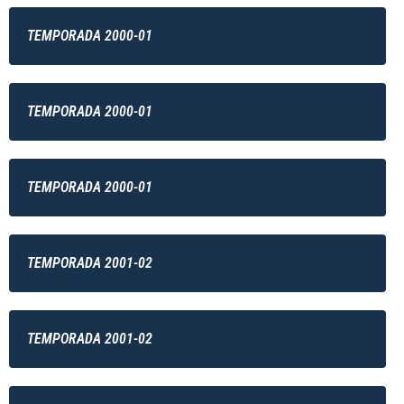
TEMPORADA 2000-01
TEMPORADA 2000-01
TEMPORADA 2000-01
TEMPORADA 2001-02
TEMPORADA 2001-02