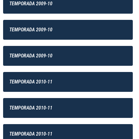
TEMPORADA 2009-10
TEMPORADA 2009-10
TEMPORADA 2009-10
TEMPORADA 2010-11
TEMPORADA 2010-11
TEMPORADA 2010-11