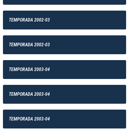
TEMPORADA 2002-03
TEMPORADA 2002-03
TEMPORADA 2003-04
TEMPORADA 2003-04
TEMPORADA 2003-04