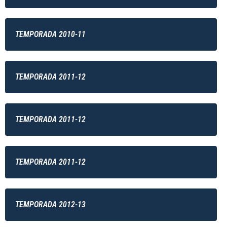
TEMPORADA 2010-11
TEMPORADA 2011-12
TEMPORADA 2011-12
TEMPORADA 2011-12
TEMPORADA 2012-13