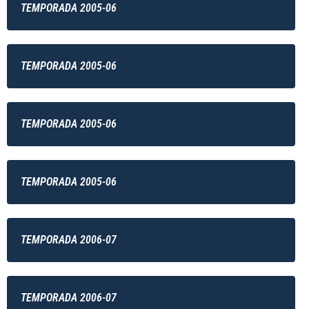
TEMPORADA 2005-06
TEMPORADA 2005-06
TEMPORADA 2005-06
TEMPORADA 2005-06
TEMPORADA 2006-07
TEMPORADA 2006-07