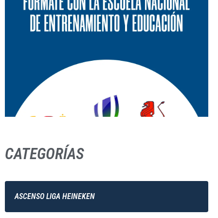
CATEGORÍAS
ASCENSO LIGA HEINEKEN