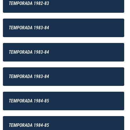
TEMPORADA 1982-83
TEMPORADA 1983-84
TEMPORADA 1983-84
TEMPORADA 1983-84
TEMPORADA 1984-85
TEMPORADA 1984-85