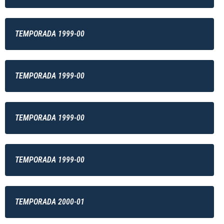
TEMPORADA 1999-00
TEMPORADA 1999-00
TEMPORADA 1999-00
TEMPORADA 1999-00
TEMPORADA 2000-01