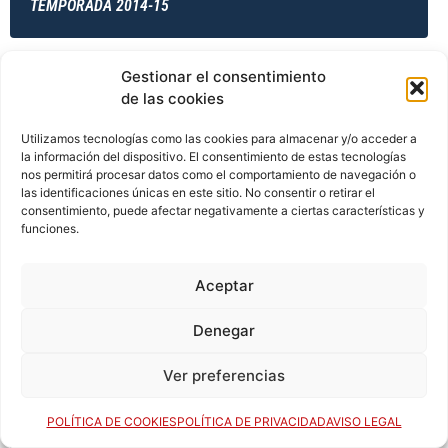
TEMPORADA 2014-15
Gestionar el consentimiento
TEMPORADA 2014-15
de las cookies
Utilizamos tecnologías como las cookies para almacenar y/o acceder a
la información del dispositivo. El consentimiento de estas tecnologías
TEMPORADA 2014-15
nos permitirá procesar datos como el comportamiento de navegación o
las identificaciones únicas en este sitio. No consentir o retirar el
consentimiento, puede afectar negativamente a ciertas características y
funciones.
TEMPORADA 2015-16
Aceptar
Denegar
TEMPORADA 2015-16
Ver preferencias
POLÍTICA DE COOKIES
POLÍTICA DE PRIVACIDAD
AVISO LEGAL
TEMPORADA 2015-16