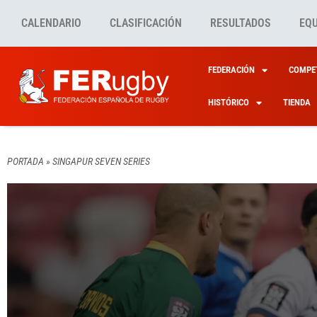
CALENDARIO
CLASIFICACIÓN
RESULTADOS
EQ
FEDERACIÓN
COMPET
HISTÓRICO
TIENDA
PORTADA
»
SINGAPUR SEVEN SERIES
COMPETICIONES INTERN
COMPETICIONES INTERN
LEONE
DÍA 2