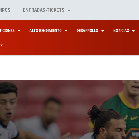
UIPOS
ENTRADAS-TICKETS
ICIONES
ALTO RENDIMIENTO
DESARROLLO
NOTICIAS
ACIONALES
FERUGBY
ACIONALES
FERUGBY
S7S: JERRY DA SEN
 DE LEONES7S Y LEO