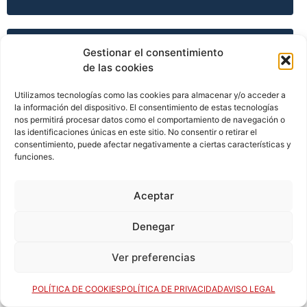
TEMPORADA 2011-12
Gestionar el consentimiento
de las cookies
Utilizamos tecnologías como las cookies para almacenar y/o acceder a
TEMPORADA 2011-12
la información del dispositivo. El consentimiento de estas tecnologías
nos permitirá procesar datos como el comportamiento de navegación o
las identificaciones únicas en este sitio. No consentir o retirar el
consentimiento, puede afectar negativamente a ciertas características y
funciones.
TEMPORADA 2011-12
Aceptar
TEMPORADA 2012-13
Denegar
Ver preferencias
TEMPORADA 2013-14
POLÍTICA DE COOKIES
POLÍTICA DE PRIVACIDAD
AVISO LEGAL