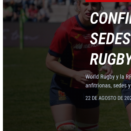
SEDES
CONFI
RUGBY
SEDES
CONFI
COMPETICIONES INTERN
World Rugby y la R
RUGBY
anfitrionas, sedes y
SEDES
World Rugby y la R
RUGBY
22 DE AGOSTO DE 20
anfitrionas, sedes y
22 DE AGOSTO DE 20
World Rugby y la R
anfitrionas, sedes y
22 DE AGOSTO DE 20