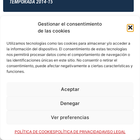
TEMPORADA 2014-15
Gestionar el consentimiento
TEMPORADA 2014-15
de las cookies
Utilizamos tecnologías como las cookies para almacenar y/o acceder a
la información del dispositivo. El consentimiento de estas tecnologías
TEMPORADA 2014-15
nos permitirá procesar datos como el comportamiento de navegación o
las identificaciones únicas en este sitio. No consentir o retirar el
consentimiento, puede afectar negativamente a ciertas características y
funciones.
TEMPORADA 2015-16
Aceptar
Denegar
TEMPORADA 2015-16
Ver preferencias
POLÍTICA DE COOKIES
POLÍTICA DE PRIVACIDAD
AVISO LEGAL
TEMPORADA 2015-16