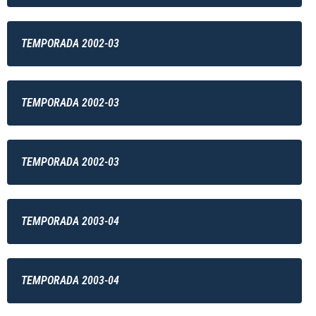
TEMPORADA 2002-03
TEMPORADA 2002-03
TEMPORADA 2002-03
TEMPORADA 2003-04
TEMPORADA 2003-04