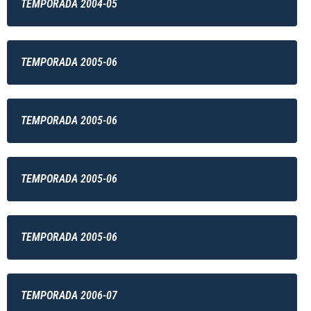
TEMPORADA 2004-05
TEMPORADA 2005-06
TEMPORADA 2005-06
TEMPORADA 2005-06
TEMPORADA 2005-06
TEMPORADA 2006-07