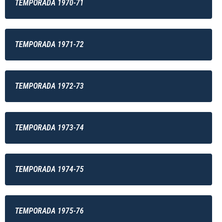
TEMPORADA 1970-71
TEMPORADA 1971-72
TEMPORADA 1972-73
TEMPORADA 1973-74
TEMPORADA 1974-75
TEMPORADA 1975-76