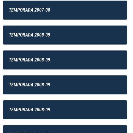
TEMPORADA 2007-08
TEMPORADA 2008-09
TEMPORADA 2008-09
TEMPORADA 2008-09
TEMPORADA 2008-09