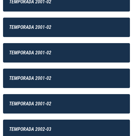
TEMPORADA 2001-02
TEMPORADA 2001-02
TEMPORADA 2001-02
TEMPORADA 2001-02
TEMPORADA 2001-02
TEMPORADA 2002-03