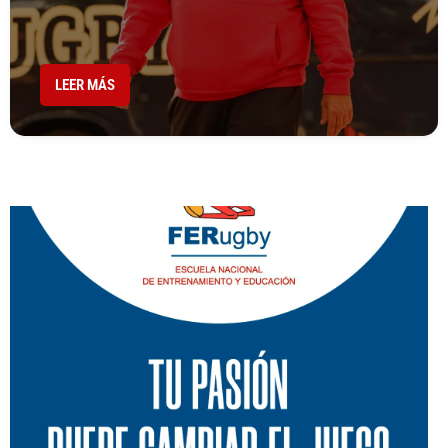
LEER MÁS