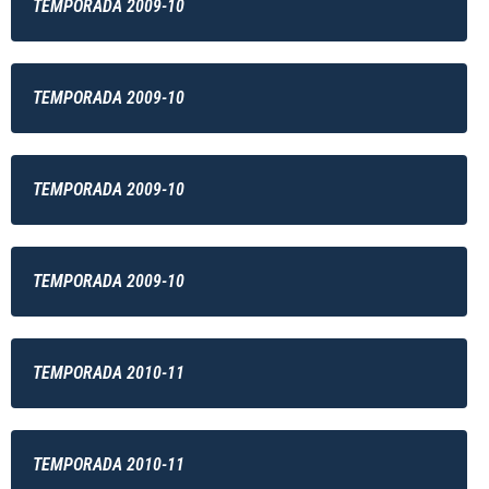
TEMPORADA 2009-10
TEMPORADA 2009-10
TEMPORADA 2009-10
TEMPORADA 2009-10
TEMPORADA 2010-11
TEMPORADA 2010-11