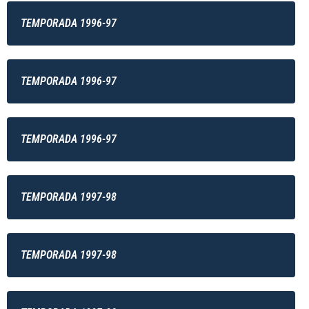
TEMPORADA 1996-97
TEMPORADA 1996-97
TEMPORADA 1996-97
TEMPORADA 1997-98
TEMPORADA 1997-98