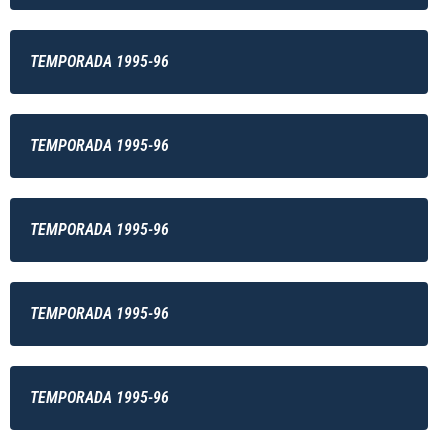
TEMPORADA 1995-96
TEMPORADA 1995-96
TEMPORADA 1995-96
TEMPORADA 1995-96
TEMPORADA 1995-96