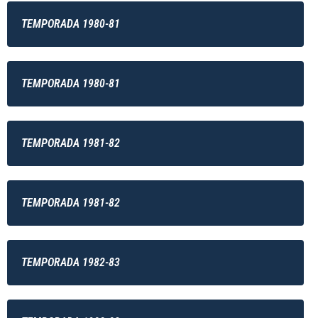
TEMPORADA 1980-81
TEMPORADA 1980-81
TEMPORADA 1981-82
TEMPORADA 1981-82
TEMPORADA 1982-83