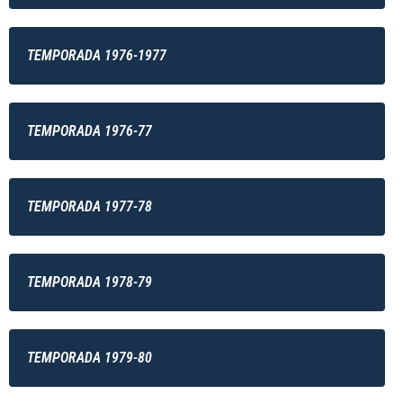
TEMPORADA 1976-1977
TEMPORADA 1976-77
TEMPORADA 1977-78
TEMPORADA 1978-79
TEMPORADA 1979-80