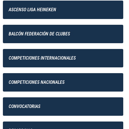
ASCENSO LIGA HEINEKEN
BALCÓN FEDERACIÓN DE CLUBES
COMPETICIONES INTERNACIONALES
COMPETICIONES NACIONALES
CONVOCATORIAS