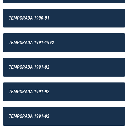
TEMPORADA 1990-91
TEMPORADA 1991-1992
TEMPORADA 1991-92
TEMPORADA 1991-92
TEMPORADA 1991-92