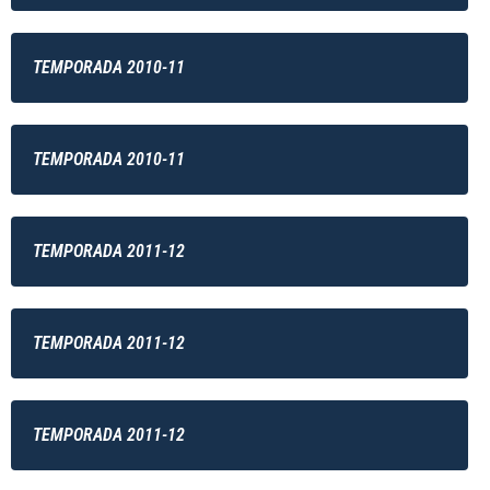
TEMPORADA 2010-11
TEMPORADA 2010-11
TEMPORADA 2011-12
TEMPORADA 2011-12
TEMPORADA 2011-12