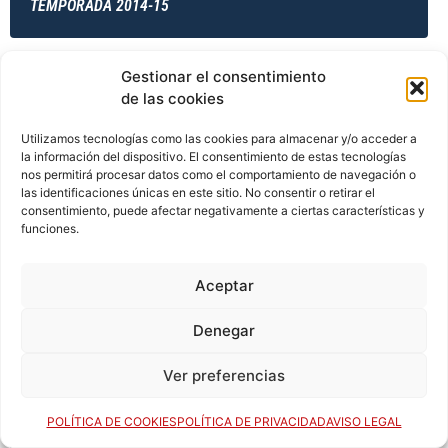
TEMPORADA 2014-15
Gestionar el consentimiento
TEMPORADA 2014-15
de las cookies
Utilizamos tecnologías como las cookies para almacenar y/o acceder a
la información del dispositivo. El consentimiento de estas tecnologías
TEMPORADA 2014-15
nos permitirá procesar datos como el comportamiento de navegación o
las identificaciones únicas en este sitio. No consentir o retirar el
consentimiento, puede afectar negativamente a ciertas características y
funciones.
TEMPORADA 2015-16
Aceptar
Denegar
TEMPORADA 2015-16
Ver preferencias
POLÍTICA DE COOKIES
POLÍTICA DE PRIVACIDAD
AVISO LEGAL
TEMPORADA 2015-16