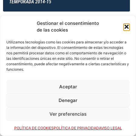
TEMPORADA 2014-15
Gestionar el consentimiento
TEMPORADA 2014-15
de las cookies
Utilizamos tecnologías como las cookies para almacenar y/o acceder a
la información del dispositivo. El consentimiento de estas tecnologías
TEMPORADA 2014-15
nos permitirá procesar datos como el comportamiento de navegación o
las identificaciones únicas en este sitio. No consentir o retirar el
consentimiento, puede afectar negativamente a ciertas características y
funciones.
TEMPORADA 2015-16
Aceptar
Denegar
TEMPORADA 2015-16
Ver preferencias
POLÍTICA DE COOKIES
POLÍTICA DE PRIVACIDAD
AVISO LEGAL
TEMPORADA 2015-16