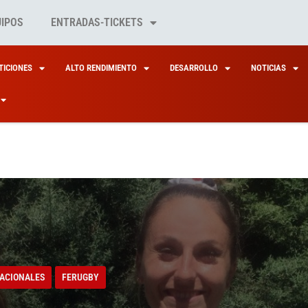
UIPOS
ENTRADAS-TICKETS
ICIONES
ALTO RENDIMIENTO
DESARROLLO
NOTICIAS
ACIONALES
FERUGBY
ACIONALES
FERUGBY
A FRESNEDA, AMAIA 
A FRESNEDA, CENTE
ACIONALES
FERUGBY
A ECHEBARRIA, UN S