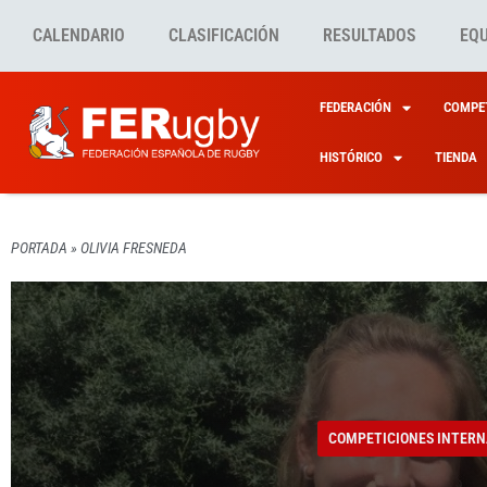
CALENDARIO
CLASIFICACIÓN
RESULTADOS
EQ
FEDERACIÓN
COMPET
HISTÓRICO
TIENDA
PORTADA
»
OLIVIA FRESNEDA
COMPETICIONES INTERN
COMPETICIONES INTERN
OLIVI
OLIVI
COMPETICIONES INTERN
Y IER