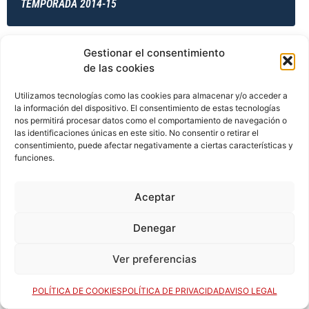
TEMPORADA 2014-15
Gestionar el consentimiento
TEMPORADA 2014-15
de las cookies
Utilizamos tecnologías como las cookies para almacenar y/o acceder a
la información del dispositivo. El consentimiento de estas tecnologías
TEMPORADA 2014-15
nos permitirá procesar datos como el comportamiento de navegación o
las identificaciones únicas en este sitio. No consentir o retirar el
consentimiento, puede afectar negativamente a ciertas características y
funciones.
TEMPORADA 2015-16
Aceptar
Denegar
TEMPORADA 2015-16
Ver preferencias
POLÍTICA DE COOKIES
POLÍTICA DE PRIVACIDAD
AVISO LEGAL
TEMPORADA 2015-16