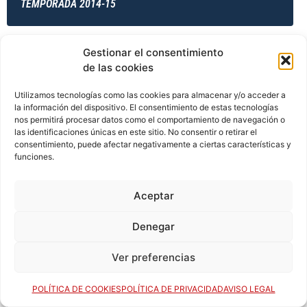
TEMPORADA 2014-15
Gestionar el consentimiento
TEMPORADA 2014-15
de las cookies
Utilizamos tecnologías como las cookies para almacenar y/o acceder a
la información del dispositivo. El consentimiento de estas tecnologías
TEMPORADA 2014-15
nos permitirá procesar datos como el comportamiento de navegación o
las identificaciones únicas en este sitio. No consentir o retirar el
consentimiento, puede afectar negativamente a ciertas características y
funciones.
TEMPORADA 2015-16
Aceptar
Denegar
TEMPORADA 2015-16
Ver preferencias
POLÍTICA DE COOKIES
POLÍTICA DE PRIVACIDAD
AVISO LEGAL
TEMPORADA 2015-16