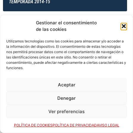
TEMPORADA 2014-15
Gestionar el consentimiento
TEMPORADA 2014-15
de las cookies
Utilizamos tecnologías como las cookies para almacenar y/o acceder a
la información del dispositivo. El consentimiento de estas tecnologías
TEMPORADA 2014-15
nos permitirá procesar datos como el comportamiento de navegación o
las identificaciones únicas en este sitio. No consentir o retirar el
consentimiento, puede afectar negativamente a ciertas características y
funciones.
TEMPORADA 2015-16
Aceptar
Denegar
TEMPORADA 2015-16
Ver preferencias
POLÍTICA DE COOKIES
POLÍTICA DE PRIVACIDAD
AVISO LEGAL
TEMPORADA 2015-16