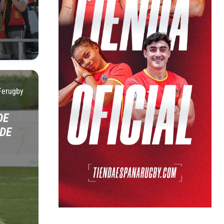
Ferugby
DE
DE