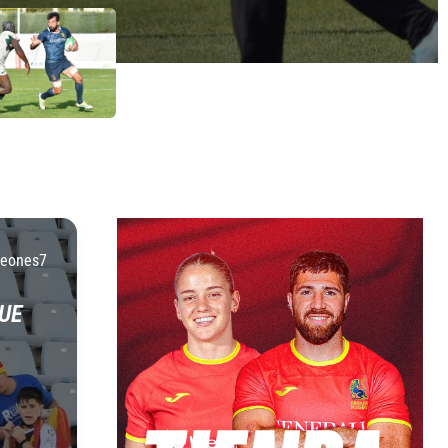
Leones7
UE