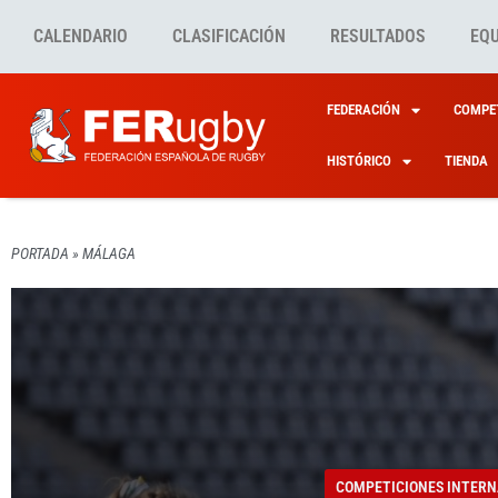
CALENDARIO
CLASIFICACIÓN
RESULTADOS
EQ
FEDERACIÓN
COMPET
HISTÓRICO
TIENDA
PORTADA
»
MÁLAGA
COMPETICIONES INTERN
COMPETICIONES INTERN
COMPETICIONES INTERN
COMPETICIONES INTERN
EKI FA
SPAIN
TODO 
SPAIN
COMPETICIONES INTERN